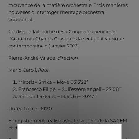
mouvance de la matière orchestrale. Trois manières
nouvelles d’interroger l’héritage orchestral
occidental.
Ce disque fait partie des « Coups de coeur » de
l’Académie Charles Cros dans la section « Musique
contemporaine » (janvier 2019).
Pierre-André Valade,
direction
Mario Caroli,
flûte
Miroslav Srnka – Move 0313’23’’
Francesco Filidei – Sull’essere angeli – 27’08’’
Ramon Lazkano – Hondar– 20’47’’
Durée totale : 61’20’’
Enregistrement réalisé avec le soutien de la SACEM
et de la SO.GE.DA.