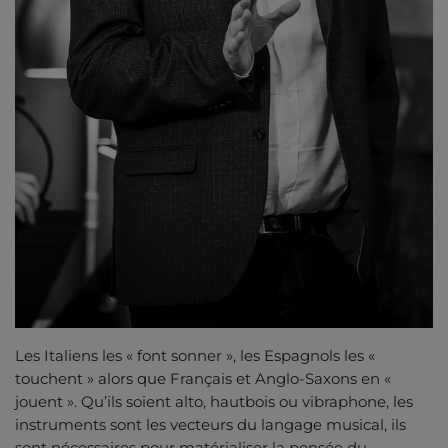
Les Italiens les « font sonner », les Espagnols les «
touchent » alors que Français et Anglo-Saxons en «
jouent ». Qu’ils soient alto, hautbois ou vibraphone, les
instruments sont les vecteurs du langage musical, ils
sont nécessaires pour matérialiser la pensée du