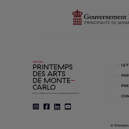
LE 
PAR
PRE
CON
© Printemp