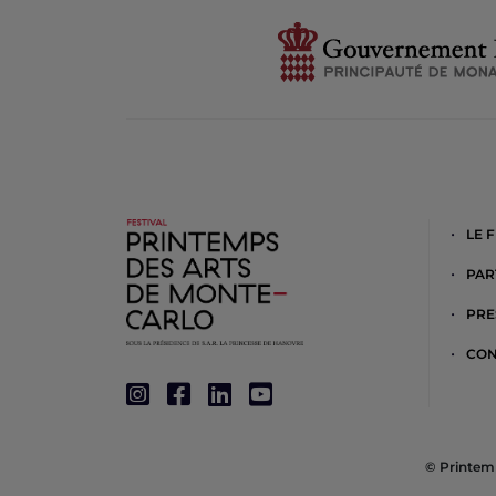
LE 
PAR
PRE
CON
© Printemp