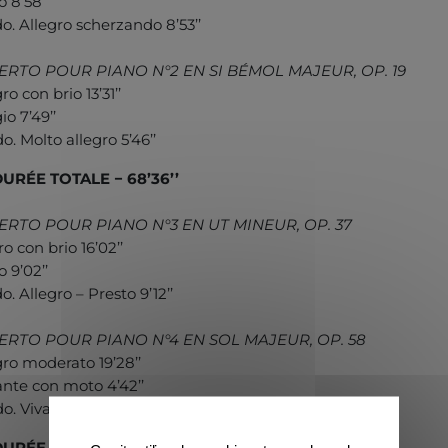
 8’58’’
o. Allegro scherzando 8’53’’
RTO POUR PIANO N°2 EN SI BÉMOL MAJEUR, OP. 19
ro con brio 13’31’’
o 7’49’’
o. Molto allegro 5’46’’
DURÉE TOTALE − 68’36’’
RTO POUR PIANO N°3 EN UT MINEUR, OP. 37
ro con brio 16’02’’
 9’02’’
. Allegro – Presto 9’12’’
RTO POUR PIANO N°4 EN SOL MAJEUR, OP. 58
gro moderato 19’28’’
nte con moto 4’42’’
. Vivace 10’10’’
DURÉE TOTALE − 37’58’’