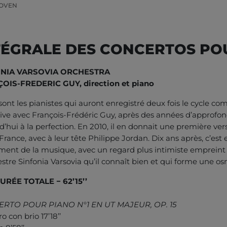
HOVEN
TÉGRALE DES CONCERTOS PO
ONIA VARSOVIA ORCHESTRA
OIS-FREDERIC GUY,
direction et piano
sont les pianistes qui auront enregistré deux fois le cycle c
rive avec François-Frédéric Guy, après des années d’approfond
d’hui à la perfection. En 2010, il en donnait une première v
rance, avec à leur tête Philippe Jordan. Dix ans après, c’est en 
nt de la musique, avec un regard plus intimiste empreint 
estre Sinfonia Varsovia qu’il connaît bien et qui forme une o
DURÉE TOTALE − 62’15’’
RTO POUR PIANO N°1 EN UT MAJEUR, OP. 15
ro con brio 17’18’’