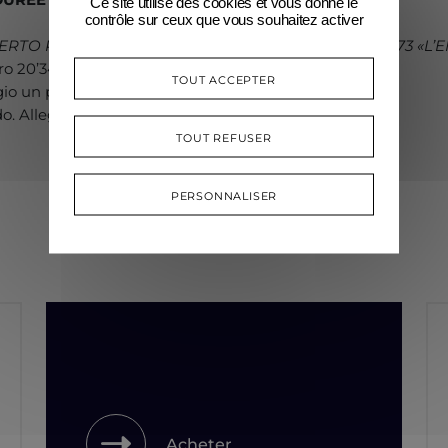
Ce site utilise des cookies et vous donne le
contrôle sur ceux que vous souhaitez activer
RTO POUR PIANO N°5 EN MI BÉMOL MAJEUR, OP. 73 «L
ro 20’34’’
TOUT ACCEPTER
io un poco moto 7’09’’
o. Allegro ma non troppo 10’15’’
TOUT REFUSER
PERSONNALISER
Acheter