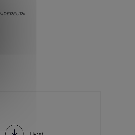
’EMPEREUR»
Livret