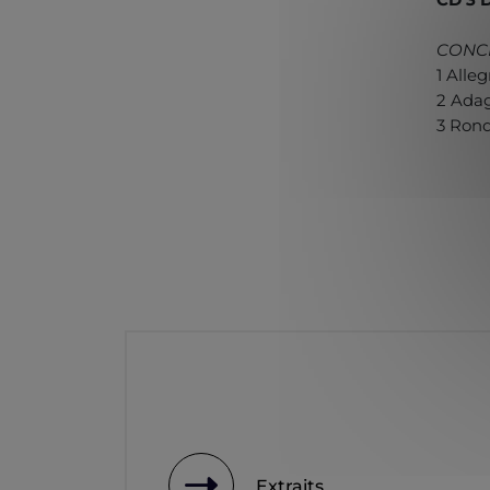
CONCE
1 Alleg
2 Adag
3 Rond
Extraits