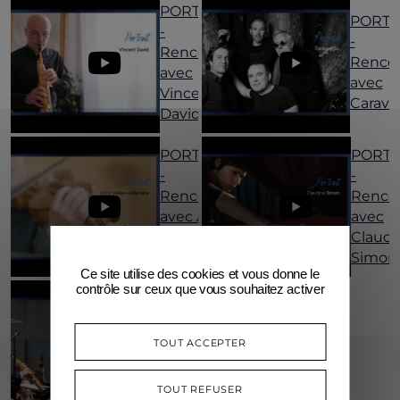
PORTRAIT
PORTR
-
-
Rencontre
Renco
avec
avec
Vincent
Carava
David
PORTRAIT
PORTR
-
-
Rencontre
Renco
avec Alice
avec
Julien-
Claudi
Laferrière
Simon
Ce site utilise des cookies et vous donne le
contrôle sur ceux que vous souhaitez activer
TOUT ACCEPTER
AFTERMOVIE
TOUT REFUSER