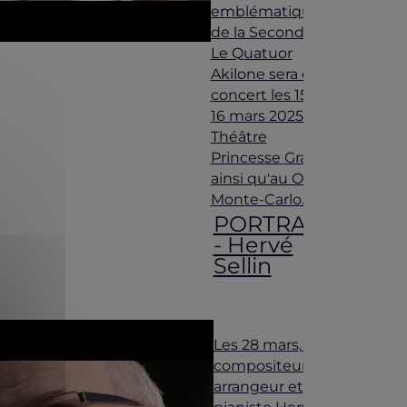
emblématiques
de la Seconde
Le Quatuor
Akilone sera en
concert les 15 et
16 mars 2025 au
Théâtre
Princesse Grace
ainsi qu'au One
Monte-Carlo.
PORTRAIT
- Hervé
Sellin
Les 28 mars, le
compositeur,
arrangeur et