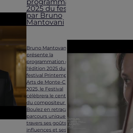
programmation
2025 du festival
par Bruno
Mantovani
Bruno Mantovani
présente la
programmation de
l'édition 2025 du
festival Printemps des
Arts de Monte-Carlo En
2025, le Festival
célèbrera le centenaire
du compositeur Pierre
Boulez en retraçant son
parcours unique à
travers ses goûts, ses
influences et ses