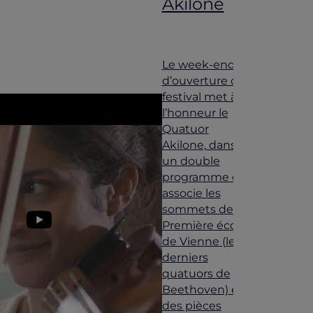
Akilone
Le week-end
d’ouverture du
festival met à
l’honneur le
Quatuor
Akilone, dans
un double
programme qui
associe les
sommets de la
Première école
de Vienne (les
derniers
quatuors de
Beethoven) et
des pièces