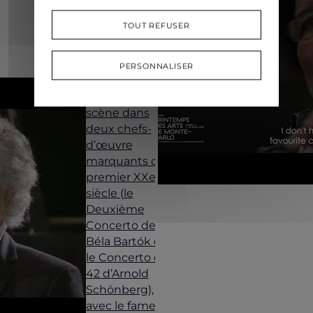
week-end du
festival, le
TOUT REFUSER
pianiste
François-
Frédéric Guy
PERSONNALISER
occupe le
devant de la
scène dans
deux chefs-
d’œuvre
marquants du
premier XXe
siècle (le
Deuxième
Concerto de
Béla Bartók et
le Concerto op.
42 d’Arnold
Schönberg),
avec le fameux