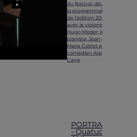
du festival, dévoile
la programmation
de l'édition 2025
avec le violoniste,
Hugo Meder, le
pianiste, Jean-
Marie Cottet et le
comédien Alain
Carré
PORTRAIT
- Quatuor