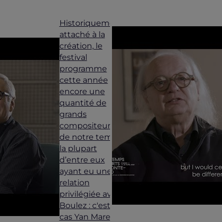
Historiquement
attaché à la
création, le
festival
programme
cette année
encore une
quantité de
grands
compositeurs
de notre temps,
la plupart
d’entre eux
ayant eu une
relation
privilégiée avec
Boulez : c'est le
cas Yan Maresz