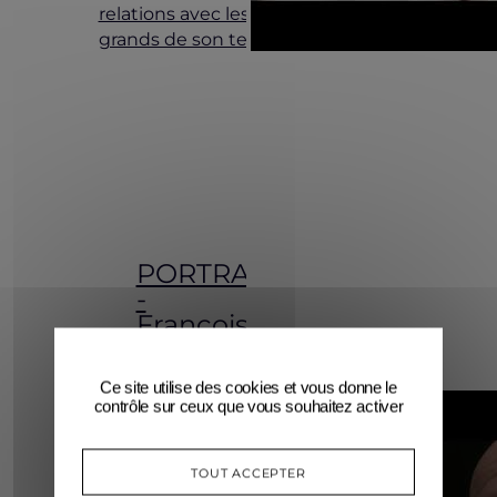
relations avec les
grands de son temps.
PORTRAIT
-
François-
Frédéric
Guy
Ce site utilise des cookies et vous donne le
contrôle sur ceux que vous souhaitez activer
TOUT ACCEPTER
Le deuxième