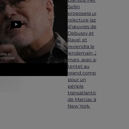
pianiste Hervé
Sellin
proposera une
relecture jazz
d’œuvres de
Debussy et
Ravel, et
reviendra le
lendemain, 29
mars, avec son
tentet au
grand complet
pour un
périple
transatlantique
de Marciac à
New York.