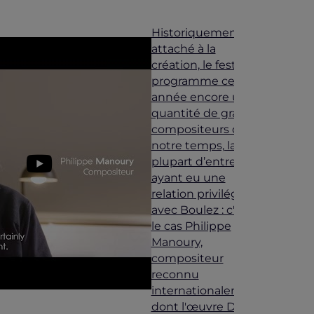
Historiquement
attaché à la
création, le festival
programme cette
année encore une
quantité de grands
compositeurs de
notre temps, la
plupart d’entre eux
ayant eu une
relation privilégiée
avec Boulez : c'est
le cas Philippe
Manoury,
compositeur
reconnu
internationalement,
dont l'œuvre Das