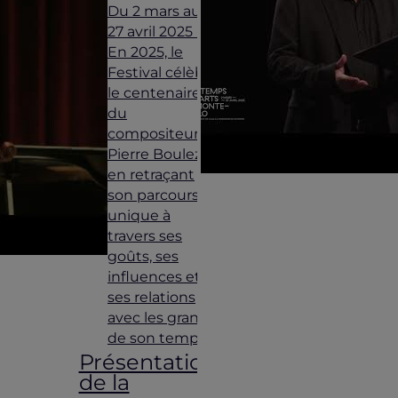
Du 2 mars au
27 avril 2025 -
En 2025, le
Festival célèbre
le centenaire
du
compositeur
Pierre Boulez
en retraçant
son parcours
unique à
travers ses
goûts, ses
influences et
ses relations
avec les grands
de son temps.
Présentation
de la