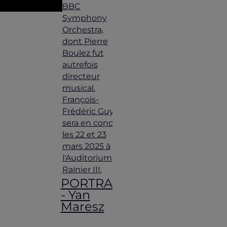
BBC
Symphony
Orchestra,
dont Pierre
Boulez fut
autrefois
directeur
musical.
François-
Frédéric Guy
sera en concert
les 22 et 23
mars 2025 à
l'Auditorium
Rainier III.
PORTRAIT
- Yan
Maresz