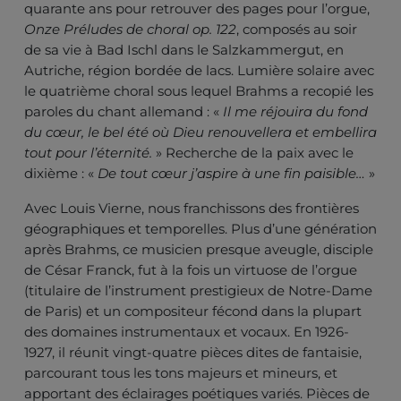
quarante ans pour retrouver des pages pour l’orgue,
Onze Préludes de choral op. 122
, composés au soir
de sa vie à Bad Ischl dans le Salzkammergut, en
Autriche, région bordée de lacs. Lumière solaire avec
le quatrième choral sous lequel Brahms a recopié les
paroles du chant allemand : «
Il me réjouira du fond
du cœur, le bel été où Dieu renouvellera et embellira
tout pour l’éternité.
» Recherche de la paix avec le
dixième : «
De tout cœur j’aspire à une fin paisible…
»
Avec Louis Vierne, nous franchissons des frontières
géographiques et temporelles. Plus d’une génération
après Brahms, ce musicien presque aveugle, disciple
de César Franck, fut à la fois un virtuose de l’orgue
(titulaire de l’instrument prestigieux de Notre-Dame
de Paris) et un compositeur fécond dans la plupart
des domaines instrumentaux et vocaux. En 1926-
1927, il réunit vingt-quatre pièces dites de fantaisie,
parcourant tous les tons majeurs et mineurs, et
apportant des éclairages poétiques variés. Pièces de