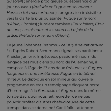
au soleil
) ; énergie prodigieuse ou espérance d’un
jour nouveau (
Prélude et Fugue en sol mineur,
Herzlich tut mich erfreuen
) ; progression irrésistible
vers la clarté la plus puissante (
Fugue sur le nom
d’Alain, Litanies
) ; lumière tamisée (
Feux follets, Clair
de lune, Les oiseaux et les sources, La joie de la
grâce, Prélude sur le nom d’Alain
).
Le jeune Johannes Brahms, «
celui qui devait arriver
!
» d’après Robert Schumann, signait ses partitions «
Kreisler junior ». Impétueux, passionné, nourri du
langage des musiciens du nord de l’Allemagne, il
composa à l’âge de 23 ans deux
Préludes et Fugues
fougueux
et
une ténébreuse Fugue en la bémol
mineur
. Le diptyque en sol mineur qui ouvre le
programme en est un témoignage éloquent, sorte
d’hommage à la
Fantaisie et Fugue
dans le même
ton de Bach, qui nous fait regretter de ne pas
pouvoir profiter d’autres chefs-d’œuvre de cette
trempe dans ce domaine ! Car il fallut attendre