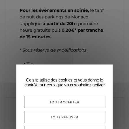
Pour les événements en soirée,
le tarif
de nuit des parkings de Monaco
s'applique
à partir de 20h
: première
heure gratuite puis
0,20€* par tranche
de 15 minutes.
* Sous réserve de modifications
Toutes les informations
Ce site utilise des cookies et vous donne le
contrôle sur ceux que vous souhaitez activer
TOUT ACCEPTER
RÉSERVATION
NAVETTES
TOUT REFUSER