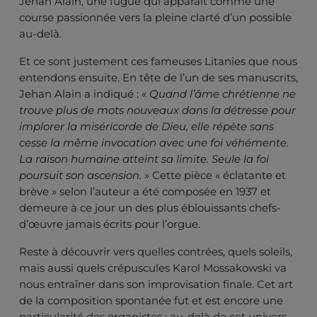
Jehan Alain, une fugue qui apparaît comme une
course passionnée vers la pleine clarté d’un possible
au-delà.
Et ce sont justement ces fameuses Litanies que nous
entendons ensuite. En tête de l’un de ses manuscrits,
Jehan Alain a indiqué : «
Quand l’âme chrétienne ne
trouve plus de mots nouveaux dans la détresse pour
implorer la miséricorde de Dieu, elle répète sans
cesse la même invocation avec une foi véhémente.
La raison humaine atteint sa limite. Seule la foi
poursuit son ascension.
» Cette pièce « éclatante et
brève » selon l’auteur a été composée en 1937 et
demeure à ce jour un des plus éblouissants chefs-
d’œuvre jamais écrits pour l’orgue.
Reste à découvrir vers quelles contrées, quels soleils,
mais aussi quels crépuscules Karol Mossakowski va
nous entraîner dans son improvisation finale. Cet art
de la composition spontanée fut et est encore une
particularité des organistes ; au-delà de cet univers