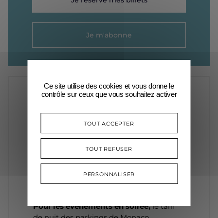
Je réserve mes billets
Je m'abonne
Ce site utilise des cookies et vous donne le
contrôle sur ceux que vous souhaitez activer
INFOS
PRATIQUES
TOUT ACCEPTER
PARKING
TOUT REFUSER
Pour les événements en journée, le
forfait spectacle « Festival Printemps
PERSONNALISER
des Arts » de 6€* s’applique.
Pour les événements en soirée,
le tarif
de nuit des parkings de Monaco