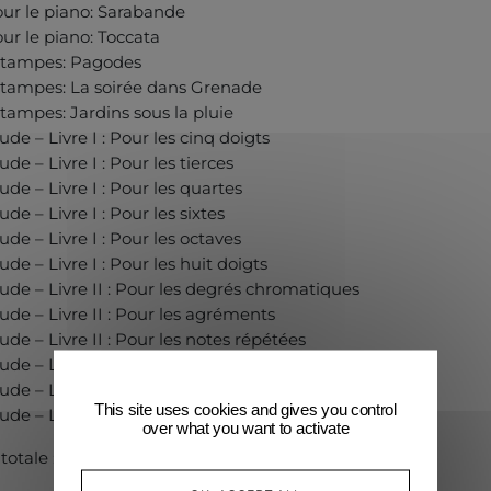
ur le piano: Sarabande
ur le piano: Toccata
stampes: Pagodes
tampes: La soirée dans Grenade
tampes: Jardins sous la pluie
ude – Livre I : Pour les cinq doigts
ude – Livre I : Pour les tierces
ude – Livre I : Pour les quartes
ude – Livre I : Pour les sixtes
ude – Livre I : Pour les octaves
ude – Livre I : Pour les huit doigts
ude – Livre II : Pour les degrés chromatiques
ude – Livre II : Pour les agréments
ude – Livre II : Pour les notes répétées
ude – Livre II : Pour les sonorités opposées
ude – Livre II : Pour les arpèges composés
This site uses cookies and gives you control
ude – Livre II : Pour les accords
over what you want to activate
otale : 77’10”