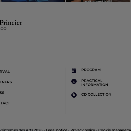
PROGRAM
TIVAL
PRACTICAL
TNERS
INFORMATION
SS
CD COLLECTION
TACT
Printemps des Arts 2026 -
Legal notice
-
Privacy policy
-
Cookie managem