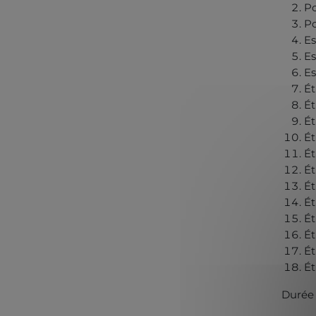
Po
Po
E
Es
Es
Ét
Ét
Ét
Ét
Ét
Ét
Ét
Ét
Ét
Ét
Ét
Ét
Durée t