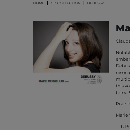
HOME
CD COLLECTION
DEBUSSY
Ma
Claude
Notabl
embark
Debuss
resona
multip
this y
three
Pour l
Marie 
Po