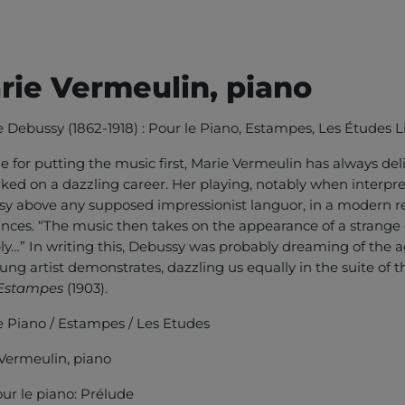
rie Vermeulin, piano
 Debussy (1862-1918) : Pour le Piano, Estampes, Les Études Livr
e for putting the music first, Marie Vermeulin has always de
ed on a dazzling career. Her playing, notably when interpr
y above any supposed impressionist languor, in a modern read
nces. “The music then takes on the appearance of a strange o
ly…” In writing this, Debussy was probably dreaming of the agil
oung artist demonstrates, dazzling us equally in the suite of 
Estampes
(1903).
e Piano / Estampes / Les Etudes
Vermeulin, piano
ur le piano: Prélude