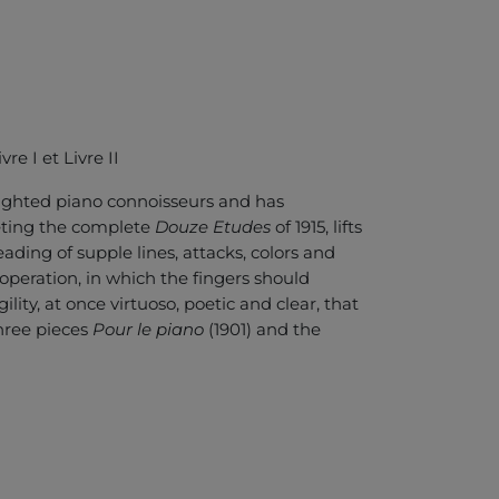
e I et Livre II
lighted piano connoisseurs and has
eting the complete
Douze Etudes
of 1915, lifts
ing of supple lines, attacks, colors and
peration, in which the fingers should
ity, at once virtuoso, poetic and clear, that
three pieces
Pour le piano
(1901) and the