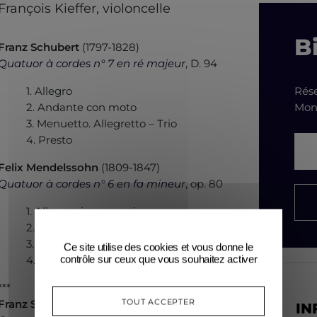
François Kieffer, violoncelle
Bi
Franz Schubert
(1797-1828)
Quatuor à cordes n° 7 en ré majeur
, D. 94
1. Allegro
Rése
2. Andante con moto
Mont
3. Menuetto. Allegretto – Trio
4. Presto
Felix Mendelssohn
(1809-1847)
Quatuor à cordes n° 6 en fa mineur
, op. 80
1. Allegro vivace assai
2. Allegro assai
3. Adagio
Ce site utilise des cookies et vous donne le
contrôle sur ceux que vous souhaitez activer
4. Finale. Allegro molto
***
TOUT ACCEPTER
Franz Schubert
(1797-1828)
IN