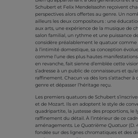
Schubert et Felix Mendelssohn reçoivent chac
perspectives alors offertes au genre. Un no
ailleurs les deux compositeurs : une éducati
aux arts, une expérience de la musique de 
salon familial, un rythme et une puissance d
considère préalablement le quatuor comme g
à l’intimité domestique, sa conception évolu
comme l’une des plus hautes manifestation
en revanche, fait sienne d’emblée cette visio
s’adresse à un public de connaisseurs et qu’e
raffinement. Chacun va dès lors s’attacher à 
genre et dépasser l’héritage reçu.
Les premiers quatuors de Schubert s’inscrive
et de Mozart. Ils en adoptent le style de con
quadripartite, la justesse des proportions, l
raffinement du détail. À l’intérieur de ce ca
aménagements. Le
Quatrième Quatuor
(D. 
fondée sur des lignes chromatiques et des di