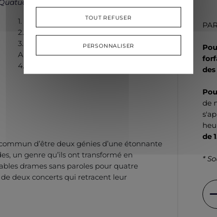
Quatuor à cordes n° 15 en sol majeur
, D. 887
TOUT REFUSER
1. Allegro molto moderato
PA
2. Andante un poco moto
3. Scherzo. Allegro vivace – Trio.
PERSONNALISER
Pou
Allegretto
for
4. Allegro assai
des
Pou
de 
s'a
heu
de 
n commun d’être deux génies d’une étonnante
es, un genre qu’ils ont transformé en
* So
itables drames sans paroles pour quatre
s de deux concerts qui retracent leur