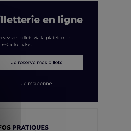
lletterie en ligne
rvez vos billets via la plateforme
e-Carlo Ticket !
Je réserve mes billets
Je m'abonne
FOS
PRATIQUES