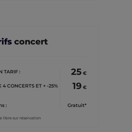
ifs
concert
25
N TARIF :
€
19
 4 CONCERTS ET + -25%
€
ns :
Gratuit*
e libre sur réservation