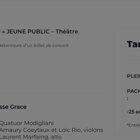
» JEUNE PUBLIC – Théâtre
Tar
 détenteurs d’un billet de concert
PLEI
PACK
:
sse Grace
-25 a
Quatuor Modigliani
*Entré
Amaury Coeytaux et Loïc Rio, violons
Laurent Marfaing, alto