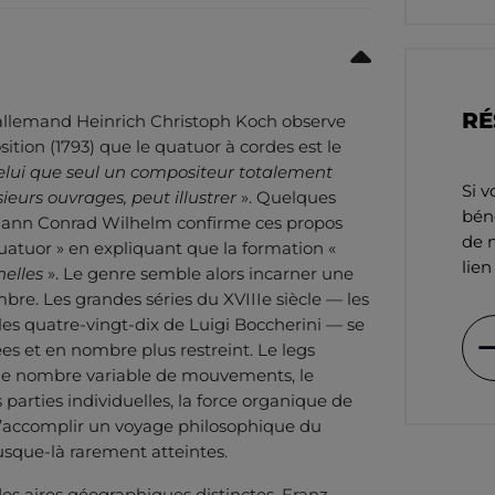
RÉ
en allemand Heinrich Christoph Koch observe
ition (1793) que le quatuor à cordes est le
elui que seul un compositeur totalement
Si v
ieurs ouvrages, peut illustrer
». Quelques
béné
ohann Conrad Wilhelm confirme ces propos
de n
quatuor » en expliquant que la formation «
lien
nelles
». Le genre semble alors incarner une
e. Les grandes séries du XVIIIe siècle — les
es quatre-vingt-dix de Luigi Boccherini — se
ées et en nombre plus restreint. Le legs
le nombre variable de mouvements, le
 parties individuelles, la force organique de
 d’accomplir un voyage philosophique du
jusque-là rarement atteintes.
es aires géographiques distinctes, Franz